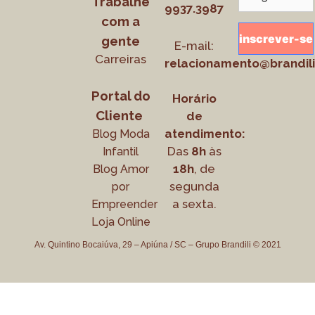
Trabalhe
9937.3987
com a
gente
E-mail:
Carreiras
relacionamento@brandili
Portal do
Horário
Cliente
de
atendimento:
Blog Moda
Das
8h
às
Infantil
18h
, de
Blog Amor
segunda
por
a sexta.
Empreender
Loja Online
Av. Quintino Bocaiúva, 29 – Apiúna / SC – Grupo Brandili © 2021