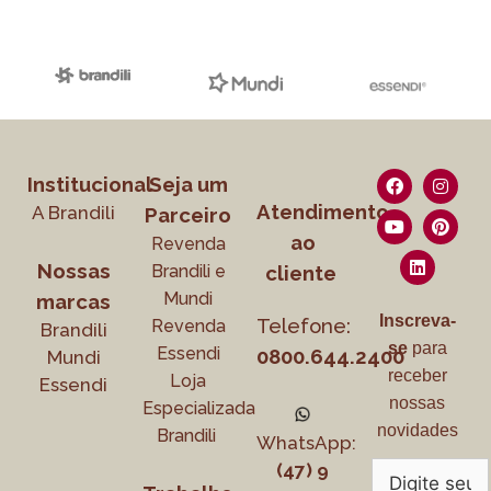
Institucional
Seja um
Atendimento
A Brandili
Parceiro
ao
Revenda
Nossas
Brandili e
cliente
Mundi
marcas
Inscreva-
Telefone:
Revenda
Brandili
se
para
Essendi
0800.644.2400
Mundi
receber
Loja
Essendi
nossas
Especializada
novidades
Brandili
WhatsApp:
(47) 9