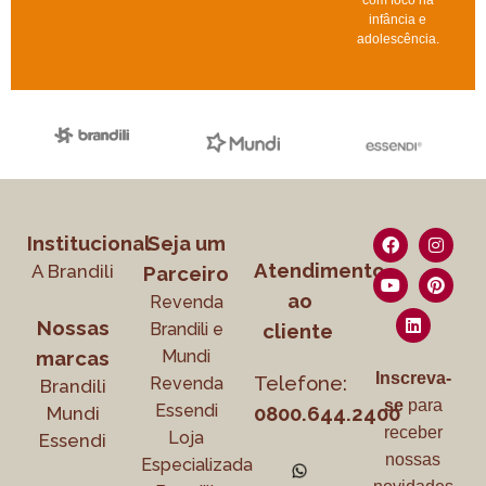
infância e
adolescência.
Institucional
Seja um
Atendimento
A Brandili
Parceiro
ao
Revenda
Nossas
Brandili e
cliente
Mundi
marcas
Inscreva-
Telefone:
Revenda
Brandili
se
para
Essendi
0800.644.2400
Mundi
receber
Loja
Essendi
nossas
Especializada