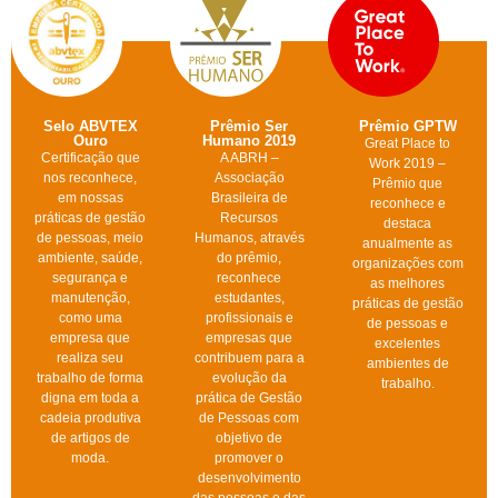
Selo ABVTEX
Prêmio Ser
Prêmio GPTW
Ouro
Humano 2019
Great Place to
Certificação que
A ABRH –
Work 2019 –
nos reconhece,
Associação
Prêmio que
em nossas
Brasileira de
reconhece e
práticas de gestão
Recursos
destaca
de pessoas, meio
Humanos, através
anualmente as
ambiente, saúde,
do prêmio,
organizações com
segurança e
reconhece
as melhores
manutenção,
estudantes,
práticas de gestão
como uma
profissionais e
de pessoas e
empresa que
empresas que
excelentes
realiza seu
contribuem para a
ambientes de
trabalho de forma
evolução da
trabalho.
digna em toda a
prática de Gestão
cadeia produtiva
de Pessoas com
de artigos de
objetivo de
moda.
promover o
desenvolvimento
das pessoas e das