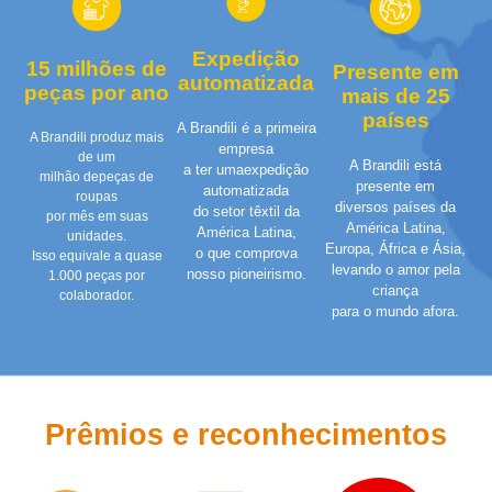
Expedição
15 milhões de
Presente em
automatizada
peças por ano
mais de 25
países
A Brandili é a primeira
A Brandili produz mais
empresa
de um
A Brandili está
a ter umaexpedição
milhão depeças de
presente em
automatizada
roupas
diversos países da
do setor têxtil da
por mês em suas
América Latina,
América Latina,
unidades.
Europa, África e Ásia,
o que comprova
Isso equivale a quase
levando o amor pela
nosso pioneirismo.
1.000 peças por
criança
colaborador.
para o mundo afora.
Prêmios e reconhecimentos