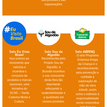
organizações.
Selo Eu Visto
Selo Sou de
Selo ABRINQ
Brasil
Algodão
O selo Programa
Nos unimos ao
Reconhecida pelo
Empresa Amiga
movimento que
Projeto Sou de
da Criança é o
valoriza e
Algodão, a
reconhecimento
incentiva o
Brandili incentiva
pela prevenção e
consumo de
o uso consciente
combate à
produtos e marcas
desta fibra tão
exploração de
nacionais, uma
importante,
mão de obra
iniciativa do
reforçando a
infantil, assim
SCMC – Santa
sustentabilidade e
como o estímulo à
Catarina Moda e
a qualidade em
responsabilidade
Cultura.
nossos produtos.
social corporativa
com foco na