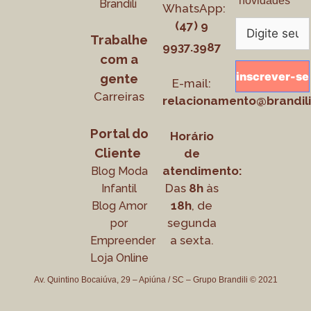
novidades
Brandili
WhatsApp:
(47) 9
Trabalhe
9937.3987
com a
gente
E-mail:
Carreiras
relacionamento@brandili
Portal do
Horário
Cliente
de
atendimento:
Blog Moda
Das
8h
às
Infantil
18h
, de
Blog Amor
segunda
por
a sexta.
Empreender
Loja Online
Av. Quintino Bocaiúva, 29 – Apiúna / SC – Grupo Brandili © 2021