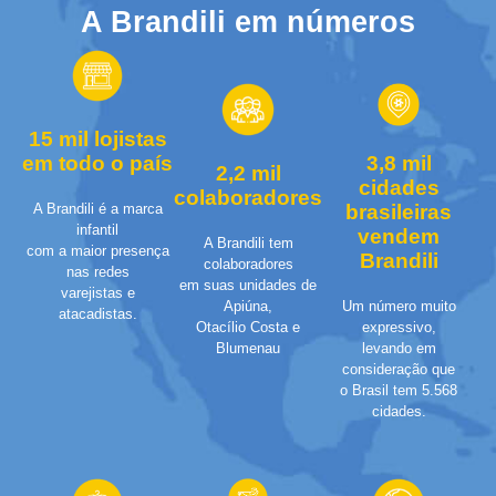
A Brandili em números
15 mil lojistas
3,8 mil
em todo o país
2,2 mil
cidades
colaboradores
brasileiras
A Brandili é a marca
infantil
vendem
A Brandili tem
com a maior presença
Brandili
colaboradores
nas redes
em suas unidades de
varejistas e
Um número muito
Apiúna,
atacadistas.
expressivo,
Otacílio Costa e
levando em
Blumenau
consideração que
o Brasil tem 5.568
cidades.