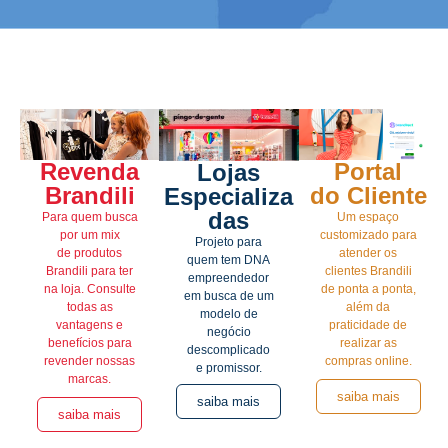
Revenda
Portal
Lojas
Brandili
do Cliente​
Especializa
das
Para quem busca
Um espaço
por um mix
customizado para
Projeto para
de produtos
atender os
quem tem DNA
Brandili para ter
clientes Brandili
empreendedor
na loja. Consulte
de ponta a ponta,
em busca de um
todas as
além da
modelo de
vantagens e
praticidade de
negócio
benefícios para
realizar as
descomplicado
revender nossas
compras online.
e promissor.
marcas.
saiba mais
saiba mais
saiba mais