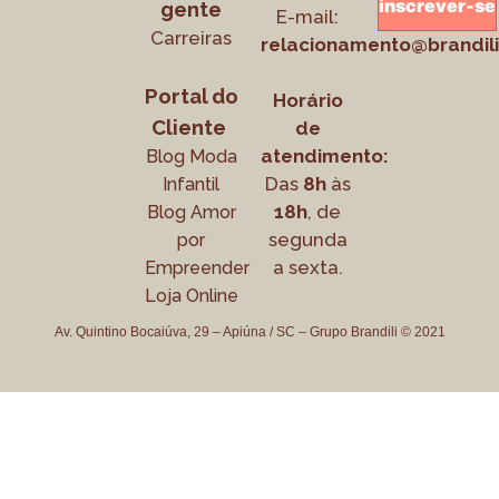
gente
E-mail:
Carreiras
relacionamento@brandili
Portal do
Horário
Cliente
de
atendimento:
Blog Moda
Das
8h
às
Infantil
18h
, de
Blog Amor
segunda
por
a sexta.
Empreender
Loja Online
Av. Quintino Bocaiúva, 29 – Apiúna / SC – Grupo Brandili © 2021