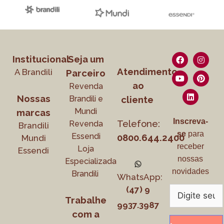
Institucional
Seja um
Atendimento
A Brandili
Parceiro
ao
Revenda
Nossas
Brandili e
cliente
Mundi
marcas
Inscreva-
Telefone:
Revenda
Brandili
se
para
Essendi
0800.644.2400
Mundi
receber
Loja
Essendi
nossas
Especializada
novidades
Brandili
WhatsApp:
(47) 9
Trabalhe
9937.3987
com a