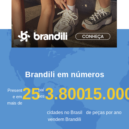
Brandili em números
25
3.800
15.00
paí
Present
ses
e em
mais de
cidades no Brasil
de peças por ano
vendem Brandili