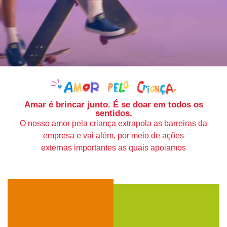
Amar é brincar junto. É se doar em todos os
sentidos.
O nosso amor pela criança extrapola as barreiras da
empresa e vai além, por meio de ações
externas importantes as quais apoiamos
conheça
conheça