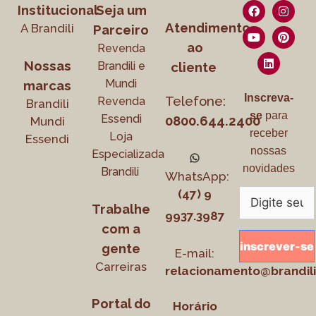
Institucional
Seja um
Atendimento
A Brandili
Parceiro
ao
Revenda
Nossas
Brandili e
cliente
Mundi
marcas
Inscreva-
Telefone:
Revenda
Brandili
se
para
Essendi
0800.644.2400
Mundi
receber
Loja
Essendi
nossas
Especializada
novidades
Brandili
WhatsApp:
(47) 9
Trabalhe
9937.3987
com a
gente
E-mail:
Carreiras
relacionamento@brandili
Portal do
Horário