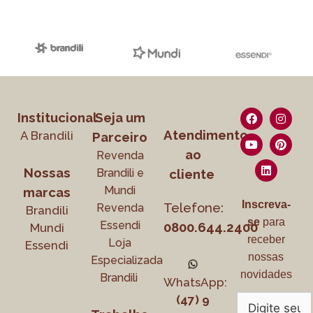
Institucional
Seja um
Atendimento
A Brandili
Parceiro
ao
Revenda
Nossas
Brandili e
cliente
Mundi
marcas
Inscreva-
Telefone:
Revenda
Brandili
se
para
Essendi
0800.644.2400
Mundi
receber
Loja
Essendi
nossas
Especializada
novidades
Brandili
WhatsApp:
(47) 9