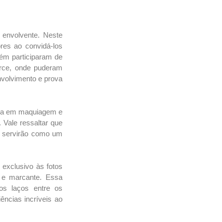
 envolvente. Neste
res ao convidá-los
bém participaram de
erce, onde puderam
nvolvimento e prova
ada em maquiagem e
 Vale ressaltar que
 servirão como um
 exclusivo às fotos
 e marcante. Essa
 os laços entre os
ências incríveis ao