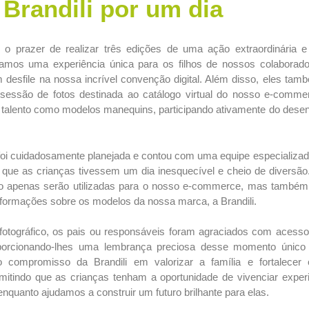
Brandili por um dia
o prazer de realizar três edições de uma ação extraordinária e
namos uma experiência única para os filhos de nossos colaborado
 desfile na nossa incrível convenção digital. Além disso, eles tam
essão de fotos destinada ao catálogo virtual do nosso e-comm
 talento como modelos manequins, participando ativamente do dese
 foi cuidadosamente planejada e contou com uma equipe especializ
do que as crianças tivessem um dia inesquecível e cheio de diversão.
o apenas serão utilizadas para o nosso e-commerce, mas também
nformações sobre os modelos da nossa marca, a Brandili.
 fotográfico, os pais ou responsáveis foram agraciados com acesso
oporcionando-lhes uma lembrança preciosa desse momento único
a o compromisso da Brandili em valorizar a família e fortalecer
mitindo que as crianças tenham a oportunidade de vivenciar experi
enquanto ajudamos a construir um futuro brilhante para elas.